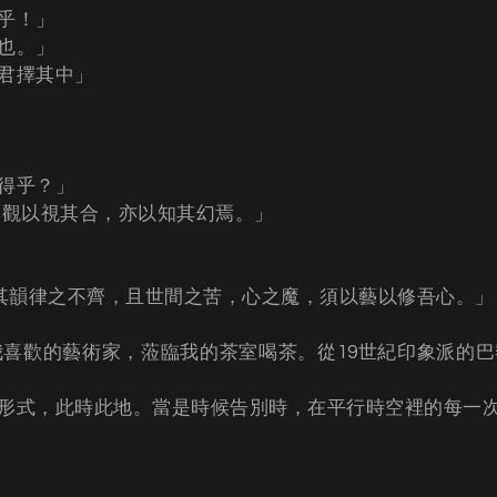
乎！」
也。」
君擇其中」
得乎？」
其觀以視其合，亦以知其幻焉。」
，其韻律之不齊，且世間之苦，心之魔，須以藝以修吾心。」
我喜歡的藝術家，蒞臨我的茶室喝茶。從19世紀印象派的
形式，此時此地。當是時候告別時，在平行時空裡的每一