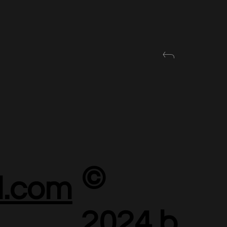
©
.com
2024 b