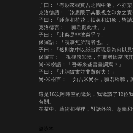
子曰：「有朋來觀賞吾之園中池，不亦樂
克洛德語：「汝思限于其眼視之印象之實
子曰：「睡蓮和荷花，抽象和幻象，皆請
克洛德言： 「願君觀此世。」
子曰：「此梨是非彼梨乎？」
保羅語：「視事無所謂者也。」
子曰：「然則象中以紙出而現是為何以見
保羅言： 「視觀感知曉，作畫者因當感
尚-米榭語：「吾等來些書畫詞焉？」
子曰：「此詞彼畫並非難解夫！」
尚-米榭言： 「如吉米尚在，願君聆聽
這是18次跨時空的邀約，我邀請了18位
有關。
在茶中、藝術和禪裡，對話外的、意義和
溫詠筌