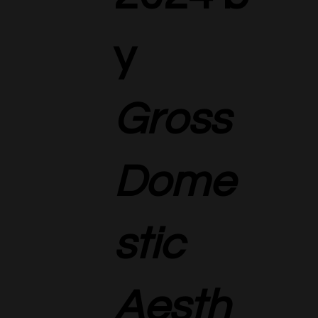
y
Gross
Dome
stic
Aesth