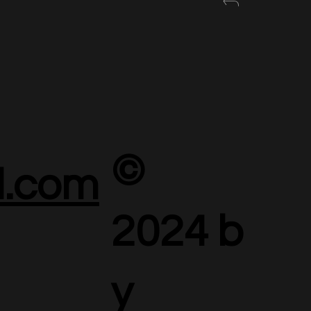
©
.com
2024 b
y