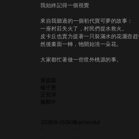
我始終記得一個視覺
來自我聽過的一個初代寶可夢的故事：
一座村莊失火了，村民們提水救火。
皮卡丘也賣力提著一只裝滿水的花灑壺趕
然後畫面一轉，牠開始澆一朵花。
大家都忙著做一些世外桃源的事。
黃韻霖
楊子恩
王安淳
施順中
250809-250830
EasternAd
-
-
-
-