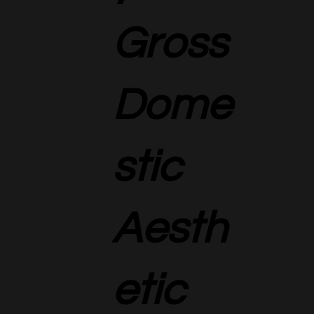
Gross
Dome
stic
Aesth
etic